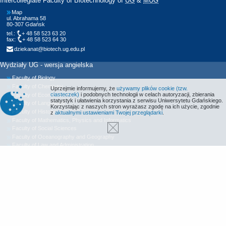
Intercollegiate Faculty of Biotechnology of
UG
&
MUG
Map
ul. Abrahama 58
80-307 Gdańsk
tel.:
+ 48 58 523 63 20
fax:
+ 48 58 523 64 30
dziekanat@biotech.ug.edu.pl
Wydziały UG - wersja angielska
Faculty of Biology
Faculty of Chemistry
Uprzejmie informujemy, że
używamy plików cookie (tzw.
ciasteczek)
i podobnych technologii w celach autoryzacji, zbierania
Faculty of Economics
statystyk i ułatwienia korzystania z serwisu Uniwersytetu Gdańskiego.
Faculty of Languages
Korzystając z naszych stron wyrażasz zgodę na ich użycie, zgodnie
Faculty of History
z
aktualnymi ustawieniami Twojej przeglądarki
.
Faculty of Mathematics, Physics and Informatics
Faculty of Social Sciences
Faculty of Oceanography and Geography
Faculty of Law and Administration
Faculty of Management
Intercollegiate Faculty of Biotechnology UG&MUG
International Centre for Cancer Vaccine Science (ICCVS)
International Centre for Theory of Quantum Technologies (ICTQT)
The Library of The University of Gdańsk
Foreign Languages Centre
Physical Education and Sports Study Center
UG Publishing House
Declaration of Accessibility