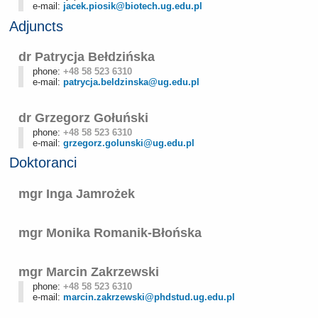
e-mail:
jacek.piosik@biotech.ug.edu.pl
Adjuncts
dr Patrycja Bełdzińska
phone:
+48 58 523 6310
e-mail:
patrycja.beldzinska@ug.edu.pl
dr Grzegorz Gołuński
phone:
+48 58 523 6310
e-mail:
grzegorz.golunski@ug.edu.pl
Doktoranci
mgr Inga Jamrożek
mgr Monika Romanik-Błońska
mgr Marcin Zakrzewski
phone:
+48 58 523 6310
e-mail:
marcin.zakrzewski@phdstud.ug.edu.pl