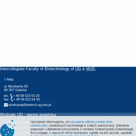
Intercollegiate Faculty of Biotechnology of
UG
&
MUG
Map
ul. Abrahama 58
80-307 Gdańsk
tel.:
+ 48 58 523 63 20
fax:
+ 48 58 523 64 30
dziekanat@biotech.ug.edu.pl
Wydziały UG - wersja angielska
Uprzejmie informujemy, że
używamy plików cookie (tzw.
Faculty of Biology
ciasteczek)
i podobnych technologii w celach autoryzacji, zbierania
Faculty of Chemistry
statystyk i ułatwienia korzystania z serwisu Uniwersytetu Gdańskiego.
Faculty of Economics
Korzystając z naszych stron wyrażasz zgodę na ich użycie, zgodnie