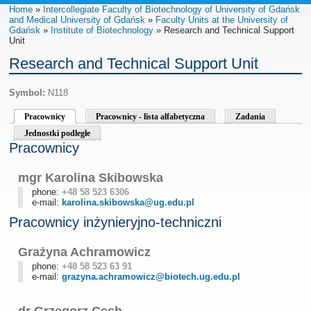
Home
»
Intercollegiate Faculty of Biotechnology of University of Gdańsk
and Medical University of Gdańsk
»
Faculty Units at the University of
Gdańsk
»
Institute of Biotechnology
» Research and Technical Support
Unit
Research and Technical Support Unit
Symbol:
N118
Pracownicy
Pracownicy - lista alfabetyczna
Zadania
Jednostki podległe
Pracownicy
mgr Karolina Skibowska
phone:
+48 58 523 6306
e-mail:
karolina.skibowska@ug.edu.pl
Pracownicy inżynieryjno-techniczni
Grażyna Achramowicz
phone:
+48 58 523 63 91
e-mail:
grazyna.achramowicz@biotech.ug.edu.pl
dr Grzegorz Cech