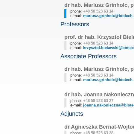
dr hab. Mariusz Grinholc, p
phone:
+48 58 523 63 14
e-mail:
mariusz.grinholc@biotech.
Professors
prof. dr hab. Krzysztof Bie
phone:
+48 58 523 63 14
e-mail:
krzysztof.bielawski@biotec
Associate Professors
dr hab. Mariusz Grinholc, p
phone:
+48 58 523 63 14
e-mail:
mariusz.grinholc@biotech.
dr hab. Joanna Nakonieczn
phone:
+48 58 523 63 27
e-mail:
joanna.nakonieczna@biote
Adjuncts
dr Agnieszka Bernat-Wojt
phone:
+48 58 523 63 28