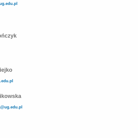
ug.edu.pl
ończyk
iejko
.edu.pl
likowska
a@ug.edu.pl