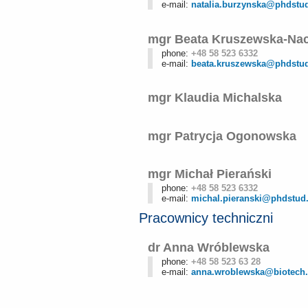
e-mail:
natalia.burzynska@phdstud
mgr Beata Kruszewska-Na
phone:
+48 58 523 6332
e-mail:
beata.kruszewska@phdstud
mgr Klaudia Michalska
mgr Patrycja Ogonowska
mgr Michał Pierański
phone:
+48 58 523 6332
e-mail:
michal.pieranski@phdstud.
Pracownicy techniczni
dr Anna Wróblewska
phone:
+48 58 523 63 28
e-mail:
anna.wroblewska@biotech.