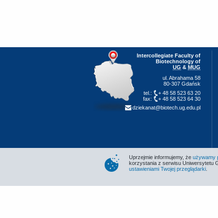
Intercollegiate Faculty of
Biotechnology of
UG
&
MUG
ul. Abrahama 58
80-307 Gdańsk
tel.:
+ 48 58 523 63 20
fax:
+ 48 58 523 64 30
dziekanat@biotech.ug.edu.pl
Uprzejmie informujemy, że
używamy pl
korzystania z serwisu Uniwersytetu 
ustawieniami Twojej przeglądarki
.