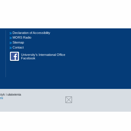
Declaration of Accessibility
MORS Radio
Sitemap
Contact
University’s International Office
Facebook
tyk i ułatwienia
mi