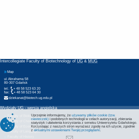
Intercollegiate Faculty of Biotechnology of
UG
&
MUG
Map
ul. Abrahama 58
80-307 Gdańsk
tel.:
+ 48 58 523 63 20
fax:
+ 48 58 523 64 30
dziekanat@biotech.ug.edu.pl
Wydziały UG - wersja angielska
Uprzejmie informujemy, że
używamy plików cookie (tzw.
Faculty of Biology
ciasteczek)
i podobnych technologii w celach autoryzacji, zbierania
Faculty of Chemistry
statystyk i ułatwienia korzystania z serwisu Uniwersytetu Gdańskiego.
Faculty of Economics
Korzystając z naszych stron wyrażasz zgodę na ich użycie, zgodnie
z
aktualnymi ustawieniami Twojej przeglądarki
.
Faculty of Languages
Faculty of History