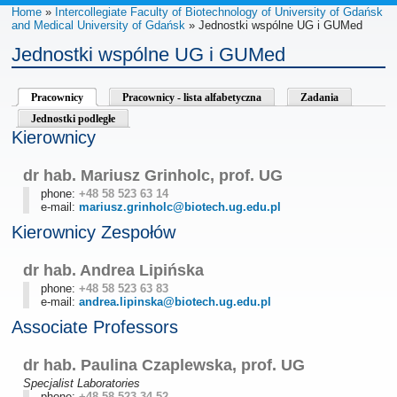
Home
»
Intercollegiate Faculty of Biotechnology of University of Gdańsk
and Medical University of Gdańsk
» Jednostki wspólne UG i GUMed
Jednostki wspólne UG i GUMed
Pracownicy
Pracownicy - lista alfabetyczna
Zadania
Jednostki podległe
Kierownicy
dr hab. Mariusz Grinholc, prof. UG
phone:
+48 58 523 63 14
e-mail:
mariusz.grinholc@biotech.ug.edu.pl
Kierownicy Zespołów
dr hab. Andrea Lipińska
phone:
+48 58 523 63 83
e-mail:
andrea.lipinska@biotech.ug.edu.pl
Associate Professors
dr hab. Paulina Czaplewska, prof. UG
Specjalist Laboratories
phone:
+48 58 523 34 52