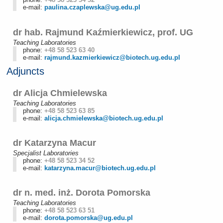
e-mail:
paulina.czaplewska@ug.edu.pl
dr hab. Rajmund Kaźmierkiewicz, prof. UG
Teaching Laboratories
phone:
+48 58 523 63 40
e-mail:
rajmund.kazmierkiewicz@biotech.ug.edu.pl
Adjuncts
dr Alicja Chmielewska
Teaching Laboratories
phone:
+48 58 523 63 85
e-mail:
alicja.chmielewska@biotech.ug.edu.pl
dr Katarzyna Macur
Specjalist Laboratories
phone:
+48 58 523 34 52
e-mail:
katarzyna.macur@biotech.ug.edu.pl
dr n. med. inż. Dorota Pomorska
Teaching Laboratories
phone:
+48 58 523 63 51
e-mail:
dorota.pomorska@ug.edu.pl