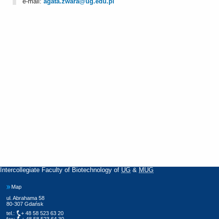
e-mail:
agata.zwara@ug.edu.pl
Intercollegiate Faculty of Biotechnology of
UG
&
MUG
Map
ul. Abrahama 58
80-307 Gdańsk
tel.:
+ 48 58 523 63 20
fax:
+ 48 58 523 64 30