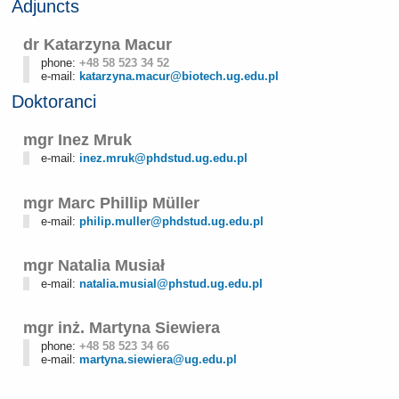
Adjuncts
dr Katarzyna Macur
phone:
+48 58 523 34 52
e-mail:
katarzyna.macur@biotech.ug.edu.pl
Doktoranci
mgr Inez Mruk
e-mail:
inez.mruk@phdstud.ug.edu.pl
mgr Marc Phillip Müller
e-mail:
philip.muller@phdstud.ug.edu.pl
mgr Natalia Musiał
e-mail:
natalia.musial@phstud.ug.edu.pl
mgr inż. Martyna Siewiera
phone:
+48 58 523 34 66
e-mail:
martyna.siewiera@ug.edu.pl