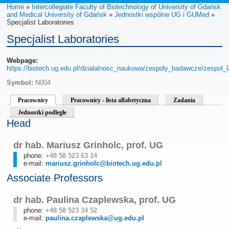
Home
»
Intercollegiate Faculty of Biotechnology of University of Gdańsk
and Medical University of Gdańsk
»
Jednostki wspólne UG i GUMed
»
Specjalist Laboratories
Specjalist Laboratories
Webpage:
https://biotech.ug.edu.pl/dzialalnosc_naukowa/zespoly_badawcze/zespol_la
Symbol:
N004
Pracownicy
Pracownicy - lista alfabetyczna
Zadania
Jednostki podległe
Head
dr hab. Mariusz Grinholc, prof. UG
phone:
+48 58 523 63 14
e-mail:
mariusz.grinholc@biotech.ug.edu.pl
Associate Professors
dr hab. Paulina Czaplewska, prof. UG
phone:
+48 58 523 34 52
e-mail:
paulina.czaplewska@ug.edu.pl