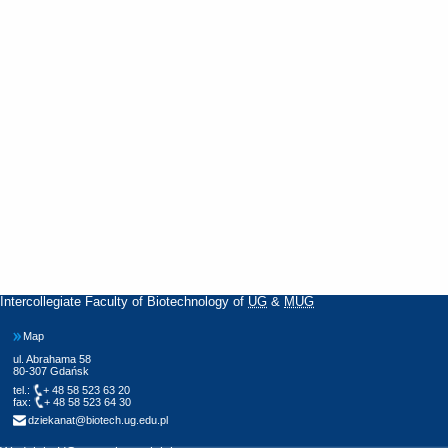
Intercollegiate Faculty of Biotechnology of
UG
&
MUG
Map
ul. Abrahama 58
80-307 Gdańsk
tel.:
+ 48 58 523 63 20
fax:
+ 48 58 523 64 30
dziekanat@biotech.ug.edu.pl