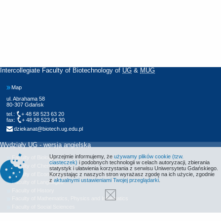
Intercollegiate Faculty of Biotechnology of
UG
&
MUG
Map
ul. Abrahama 58
80-307 Gdańsk
tel.:
+ 48 58 523 63 20
fax:
+ 48 58 523 64 30
dziekanat@biotech.ug.edu.pl
Wydziały UG - wersja angielska
Uprzejmie informujemy, że
używamy plików cookie (tzw.
Faculty of Biology
ciasteczek)
i podobnych technologii w celach autoryzacji, zbierania
Faculty of Chemistry
statystyk i ułatwienia korzystania z serwisu Uniwersytetu Gdańskiego.
Faculty of Economics
Korzystając z naszych stron wyrażasz zgodę na ich użycie, zgodnie
z
aktualnymi ustawieniami Twojej przeglądarki
.
Faculty of Languages
Faculty of History
Faculty of Mathematics, Physics and Informatics
Faculty of Social Sciences
Faculty of Oceanography and Geography